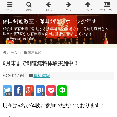
保田剣道教室・保田剣道スポーツ少年団
和歌山県有田市で活動する少年剣道の道場です。毎週月曜日と木
曜日の夜7時から有田市立保田小学校で稽古しています。
http://yasuken.info/
ホーム
無料体験
6月末まで剣道無料体験実施中！
2015/6/4
無料体験
error
0
0
現在は5名が体験に参加いただいております！