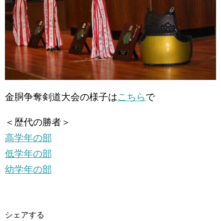
金胴争奪剣道大会の様子は
こちら
で
＜歴代の勝者＞
高学年の部
低学年の部
幼学年の部
シェアする