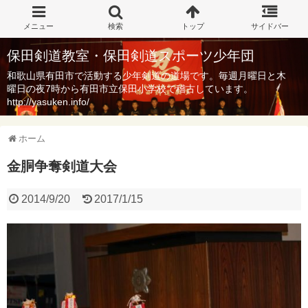
保田剣道教室・保田剣道スポーツ少年団
和歌山県有田市で活動する少年剣道の道場です。毎週月曜日と木
曜日の夜7時から有田市立保田小学校で稽古しています。
http://yasuken.info/
ホーム
金胴争奪剣道大会
2014/9/20
2017/1/15