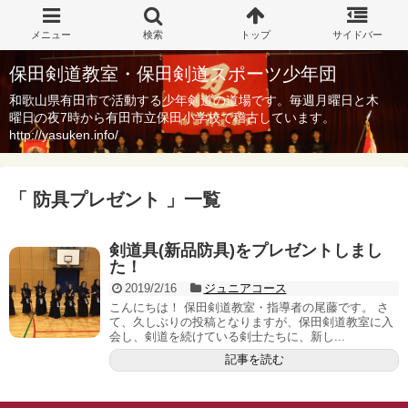
保田剣道教室・保田剣道スポーツ少年団
和歌山県有田市で活動する少年剣道の道場です。毎週月曜日と木
曜日の夜7時から有田市立保田小学校で稽古しています。
http://yasuken.info/
「 防具プレゼント 」一覧
剣道具(新品防具)をプレゼントしまし
た！
2019/2/16
ジュニアコース
こんにちは！ 保田剣道教室・指導者の尾藤です。 さ
て、久しぶりの投稿となりますが、保田剣道教室に入
会し、剣道を続けている剣士たちに、新し...
記事を読む