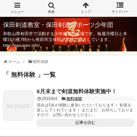
保田剣道教室・保田剣道スポーツ少年団
和歌山県有田市で活動する少年剣道の道場です。毎週月曜日と木
曜日の夜7時から有田市立保田小学校で稽古しています。
http://yasuken.info/
ホーム
無料体験
「 無料体験 」一覧
6月末まで剣道無料体験実施中！
2015/6/4
無料体験
現在は5名が体験に参加いただいております！ 剣道を
楽しんでくれています！ まだまだ、お待ちしておりま
すので、お問い合わせください...
記事を読む